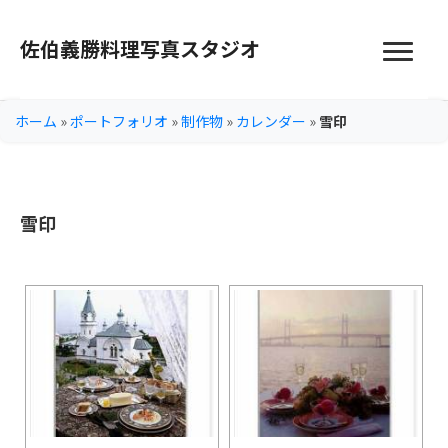
佐伯義勝料理写真スタジオ
ホーム
»
ポートフォリオ
»
制作物
»
カレンダー
»
雪印
雪印