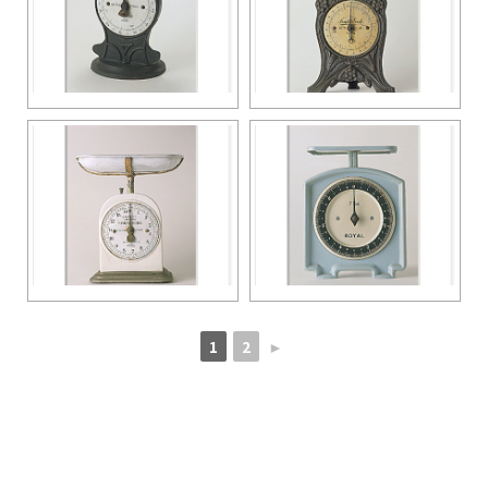
1
2
►