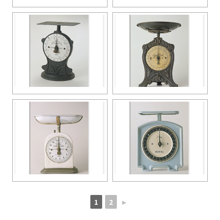
1
2
►